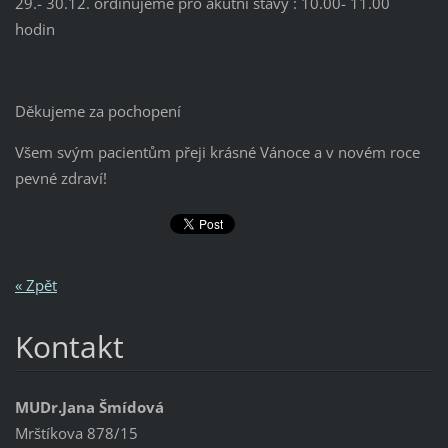
29.- 30.12. ordinujeme pro akutní stavy : 10.00- 11.00
hodin
Děkujeme za pochopení
Všem svým pacientům přeji krásné Vánoce a v novém roce
pevné zdraví!
« Zpět
Kontakt
MUDr.Jana Šmídová
Mrštíkova 878/15