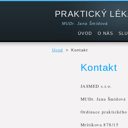
PRAKTICKÝ LÉ
MUDr. Jana Šmídová
ÚVOD
O NÁS
SL
Úvod
>
Kontakt
Kontakt
JASMED s.r.o.
MUDr. Jana Šmídová
Ordinace praktického
Mrštíkova 878/15