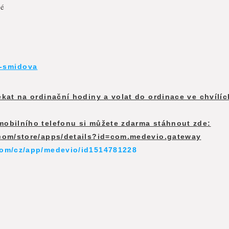
vé
-smidova
kat na ordinační hodiny a volat do ordinace ve chvílí
mobilního telefonu si můžete zdarma stáhnout zde:
.com/store/apps/details?id=com.medevio.gateway
com/cz/app/medevio/id1514781228