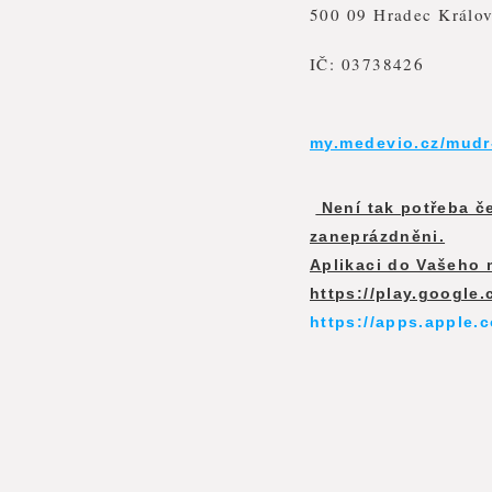
500 09 Hradec Králo
IČ: 03738426
my.medevio.cz/mudr
Není tak potřeba če
zaneprázdněni.
Aplikaci do Vašeho 
https://play.google
https://apps.apple.