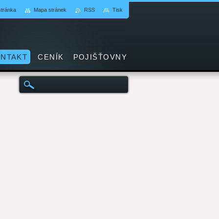
stránka
Mapa stránek
RSS
Tisk
NTAKT
CENÍK
POJIŠŤOVNY